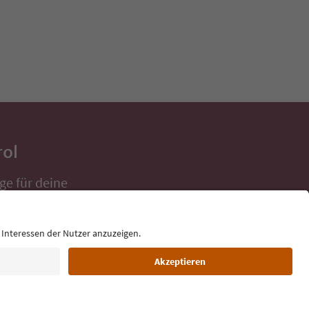
rol
ge für deine
 direkt ins