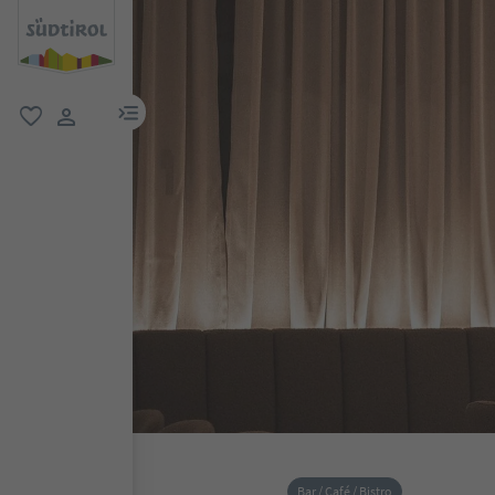
menu link
favorit
user link
Bar / Café / Bistro