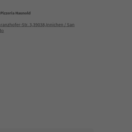
 Pizzeria Haunold
ranzhofer-Str. 3,39038,Innichen / San
do