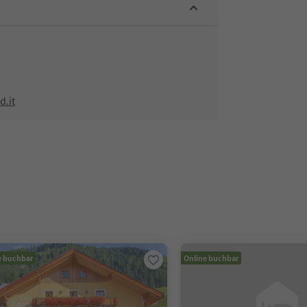
d.it
e buchbar
Online buchbar