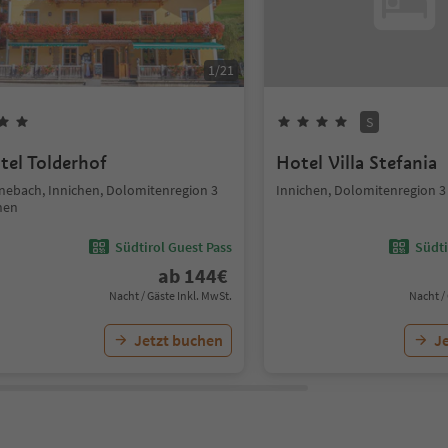
1
/
21
S
tel Tolderhof
Hotel Villa Stefania
nebach, Innichen, Dolomitenregion 3
Innichen, Dolomitenregion 3
nen
Südtirol Guest Pass
Südti
ab
144
€
Nacht / Gäste Inkl. MwSt.
Nacht /
Jetzt buchen
J