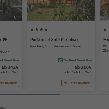
1
/
31
1
/
31
on &
Parkhotel Sole Paradiso
Ho
Innichen, Dolomitenregion 3 Zinnen
Win
Zin
 Zinnen
ol Guest Pass
Südtirol Guest Pass
ab
242
€
ab
216
€
Gäste Inkl. MwSt.
Nacht / Gäste Inkl. MwSt.
tzt buchen
Jetzt buchen
Nähe