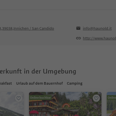
3,39038,Innichen / San Candido
info@haunold.it
http://www.haunol
terkunft in der Umgebung
eakfast
Urlaub auf dem Bauernhof
Camping
Online buchbar
Onlin