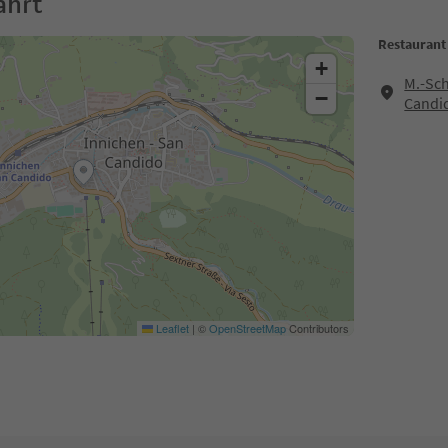
ahrt
Restaurant
+
M.-Sch
−
Candi
Leaflet
|
©
OpenStreetMap
Contributors