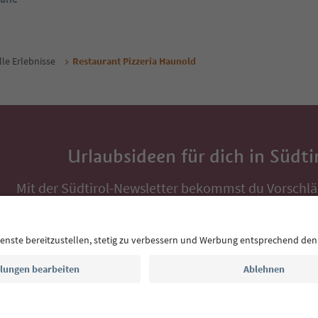
lle Erlebnisse
Restaurant Pizzeria Haunold
Urlaubsideen für dich in Südti
Mit der Südtirol-Newsletter bekommst du Vorschlä
Auszeit, Veranstaltungs-Tipps und typische Rezepte
Postfach.
E-Mail Adresse