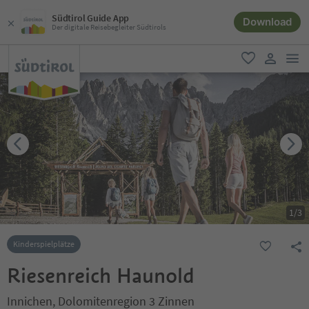
Südtirol Guide App
Download
Der digitale Reisebegleiter Südtirols
men
favorit
user lin
1
/
3
Kinderspielplätze
Riesenreich Haunold
Innichen, Dolomitenregion 3 Zinnen