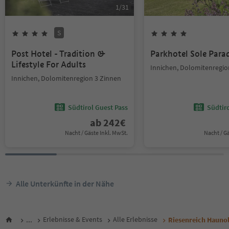
1
/
31
S
Post Hotel - Tradition &
Parkhotel Sole Para
Lifestyle For Adults
Innichen, Dolomitenregio
Innichen, Dolomitenregion 3 Zinnen
Südtirol Guest Pass
Südtir
ab
242
€
Nacht / Gäste Inkl. MwSt.
Nacht / G
Alle Unterkünfte in der Nähe
...
Erlebnisse & Events
Alle Erlebnisse
Riesenreich Hauno