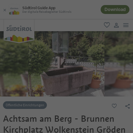
Südtirol Guide App
Download
Der digitale Reisebegleiter Südtirols
men
favorit
user lin
Öffentliche Einrichtungen
Achtsam am Berg - Brunnen
Kirchplatz Wolkenstein Gröden