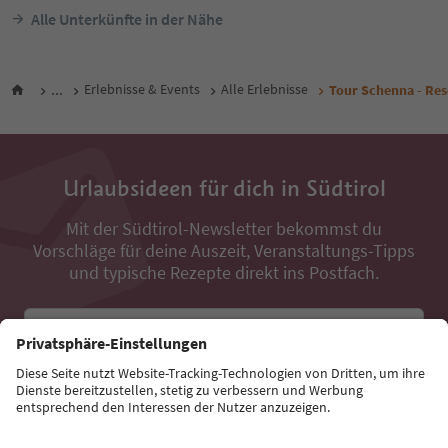
Alle Unterkünfte in der Nähe
...
Erlebnisse & Events
Alle Erlebnisse
Tour Schenna - Re
Urlaubsideen für dich in Südtirol
Mit der Südtirol-Newsletter bekommst du
Vorschläge für deine Auszeit, Veranstaltungs-Tipps
und typische Rezepte direkt ins Postfach.
E-Mail Adresse
Jetzt anmelden