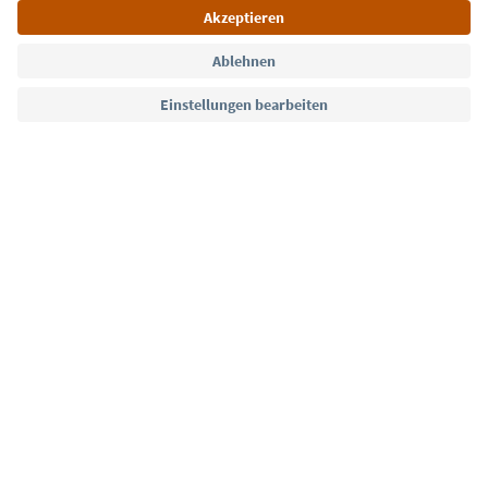
Sprache: Deutsch
Südtirol Guide App
FAQ
Kontakt
Presse
MICE
Datenschutzerklärung
AGB
Impressum
Cookie Policy
Film commission
Über uns
Zugänglichkeitserklärung
Südtirol B2B