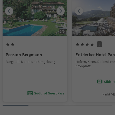
1
/
9
S
Pension Bergmann
Entdecker Hotel Pa
Burgstall, Meran und Umgebung
Hofern, Kiens, Dolomiten
Kronplatz
Südtir
Südtirol Guest Pass
Nacht / G