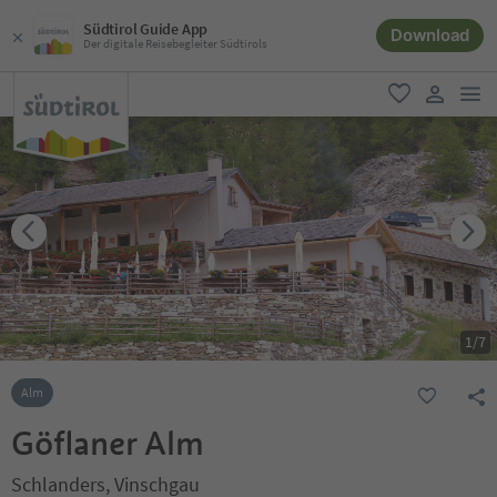
Südtirol Guide App
Download
Der digitale Reisebegleiter Südtirols
men
favorit
user lin
1
/
7
Alm
Göflaner Alm
Schlanders, Vinschgau