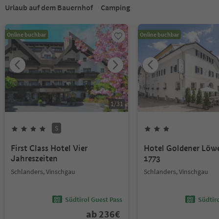
Urlaub auf dem Bauernhof
Camping
Online buchbar
Online buchbar
1
/
31
S
First Class Hotel Vier
Hotel Goldener Löw
Jahreszeiten
1773
Schlanders, Vinschgau
Schlanders, Vinschgau
Südtirol Guest Pass
Südtir
ab
236
€