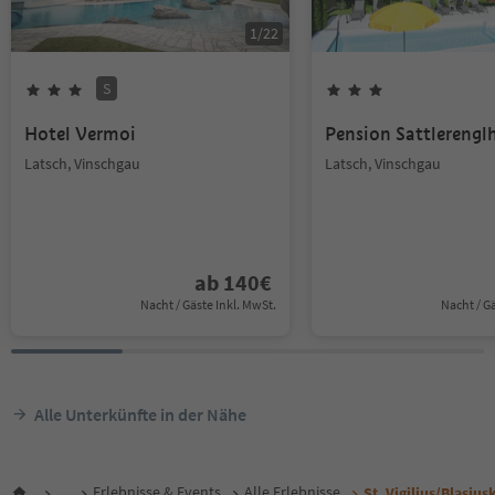
1
/
22
S
Hotel Vermoi
Pension Sattlerengl
Latsch, Vinschgau
Latsch, Vinschgau
ab
140
€
Nacht / Gäste Inkl. MwSt.
Nacht / G
Alle Unterkünfte in der Nähe
...
Erlebnisse & Events
Alle Erlebnisse
St. Vigilius/Blasius