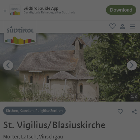
Südtirol Guide App
Download
Der digitale Reisebegleiter Südtirols
men
favorit
user lin
1
/
3
Kirchen, Kapellen, Religiöse Zentren
St. Vigilius/Blasiuskirche
Morter, Latsch, Vinschgau