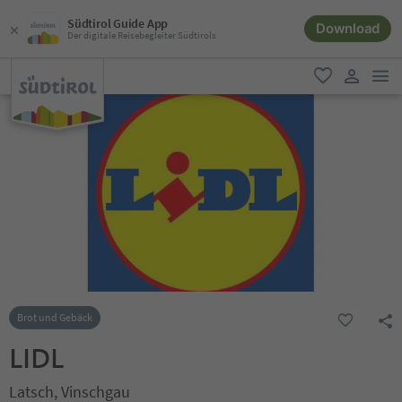
Südtirol Guide App
Download
Der digitale Reisebegleiter Südtirols
men
favorit
user lin
Brot und Gebäck
LIDL
Latsch, Vinschgau