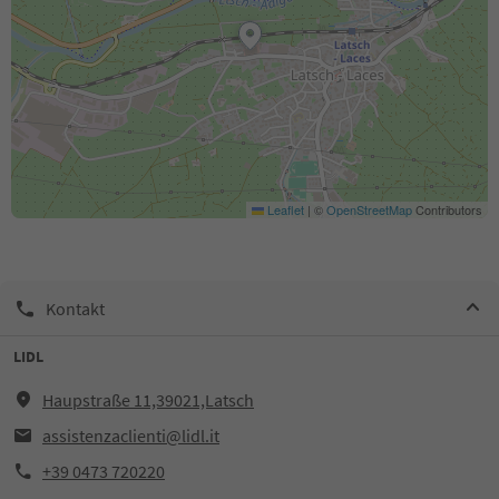
Leaflet
|
©
OpenStreetMap
Contributors
Kontakt
LIDL
Haupstraße 11,39021,Latsch
assistenzaclienti@lidl.it
+39 0473 720220