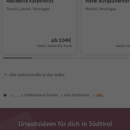
Residence Karpoforus
Hotel Burgaunerhof
Tarsch, Latsch, Vinschgau
Martell, Vinschgau
ab
104
€
Nacht / Gäste Inkl. MwSt.
Nacht / G
Alle Unterkünfte in der Nähe
...
Erlebnisse & Events
Alle Erlebnisse
LIDL
Urlaubsideen für dich in Südtirol