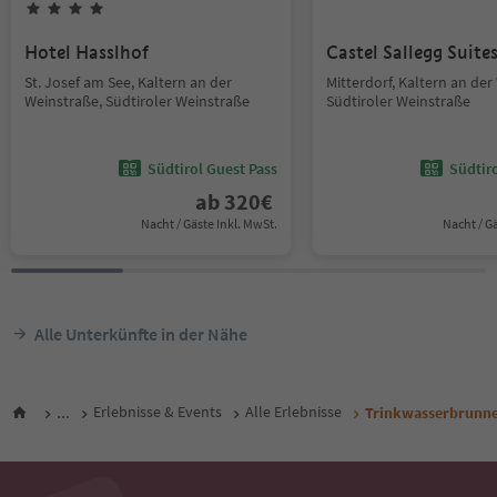
Hotel Hasslhof
Castel Sallegg Suite
St. Josef am See, Kaltern an der
Mitterdorf, Kaltern an der
Weinstraße, Südtiroler Weinstraße
Südtiroler Weinstraße
Südtirol Guest Pass
Südtir
ab
320
€
Nacht / Gäste Inkl. MwSt.
Nacht / G
Alle Unterkünfte in der Nähe
...
Erlebnisse & Events
Alle Erlebnisse
Trinkwasserbrunn