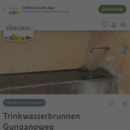
Südtirol Guide App
Download
Der digitale Reisebegleiter Südtirols
men
favorit
user lin
Öffentliche Einrichtungen
Trinkwasserbrunnen
Gunganoweg