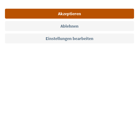
Sprache: Deutsch
Südtirol Guide App
FAQ
Kontakt
Presse
MICE
Datenschutzerklärung
AGB
Impressum
Cookie Policy
Film commission
Über uns