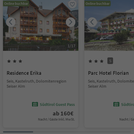
Online buchbar
Online buchbar
1
/
17
S
Residence Erika
Parc Hotel Florian
Seis, Kastelruth, Dolomitenregion
Seis, Kastelruth, Dolomit
Seiser Alm
Seiser Alm
Südtirol Guest Pass
Südtir
ab
160
€
Nacht / Gäste Inkl. MwSt.
Nacht / G