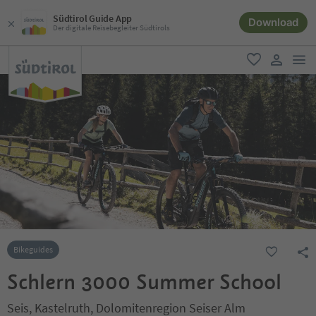
Südtirol Guide App
Download
Der digitale Reisebegleiter Südtirols
men
favorit
user lin
Bikeguides
Schlern 3000 Summer School
Seis, Kastelruth, Dolomitenregion Seiser Alm