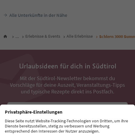
Alle Unterkünfte in der Nähe
...
Erlebnisse & Events
Alle Erlebnisse
Schlern 3000 Summ
Urlaubsideen für dich in Südtirol
Mit der Südtirol-Newsletter bekommst du
Vorschläge für deine Auszeit, Veranstaltungs-Tipps
und typische Rezepte direkt ins Postfach.
E-Mail Adresse
Jetzt anmelden