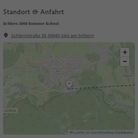
Standort & Anfahrt
Schlern 3000 Summer School
Schlernstraße 39,39040,Seis am Schlern
+
−
Leaflet
|
©
OpenStreetMap
Contributors