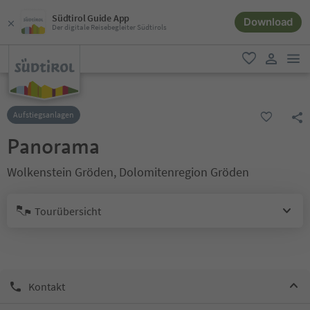
Südtirol Guide App
Download
Der digitale Reisebegleiter Südtirols
men
favorit
user lin
Aufstiegsanlagen
Panorama
Wolkenstein Gröden, Dolomitenregion Gröden
Tourübersicht
Kontakt