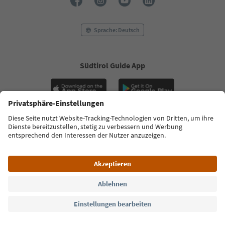
Sprache: Deutsch
Südtirol Guide App
FAQ
Kontakt
Presse
MICE
Datenschutzerklärung
AGB
Impressum
Cookie Policy
Film commission
Über uns
Zugänglichkeitserklärung
Südtirol B2B
© 2026 IDM Südtirol