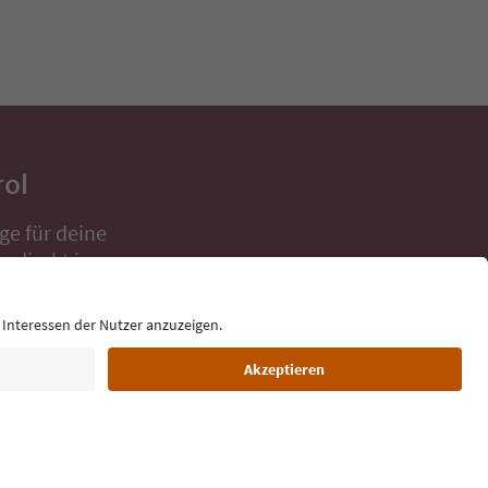
rol
ge für deine
 direkt ins