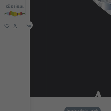
menu link
favorit
user link
Juweliere, Goldschmiede