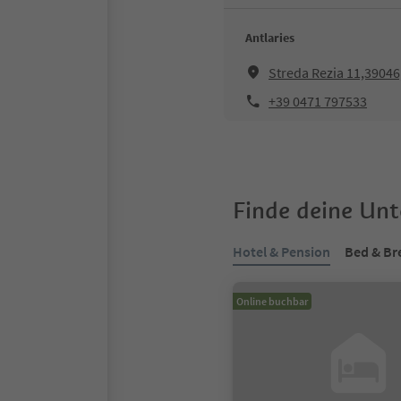
Antlaries
Streda Rezia 11,39046,
+39 0471 797533
Finde deine Un
Hotel & Pension
Bed & Br
Online buchbar