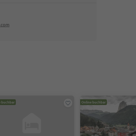
.com
e buchbar
Online buchbar