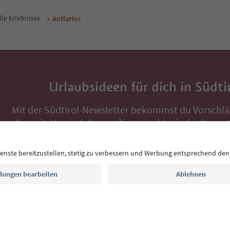
lle Erlebnisse
Antlaries
Urlaubsideen für dich in Südti
Mit der Südtirol-Newsletter bekommst du Vorschlä
Auszeit, Veranstaltungs-Tipps und typische Rezepte
Postfach.
E-Mail Adresse
Jetzt anmelden