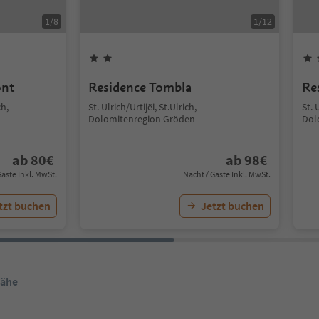
1
/
8
1
/
12
ont
Residence Tombla
Re
h,
St. Ulrich/Urtijëi, St.Ulrich,
St. 
Dolomitenregion Gröden
Dol
ab
80
€
ab
98
€
Gäste Inkl. MwSt.
Nacht / Gäste Inkl. MwSt.
tzt buchen
Jetzt buchen
Nähe