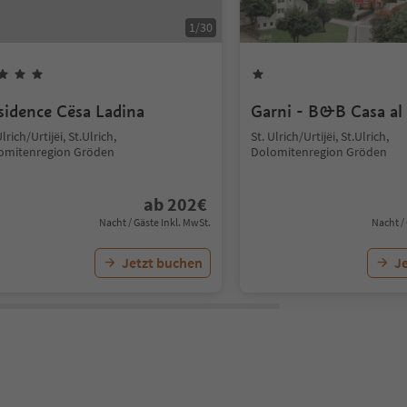
1
/
30
sidence Cësa Ladina
Garni - B&B Casa al
Ulrich/Urtijëi, St.Ulrich,
St. Ulrich/Urtijëi, St.Ulrich,
omitenregion Gröden
Dolomitenregion Gröden
ab
202
€
Nacht / Gäste Inkl. MwSt.
Nacht /
Jetzt buchen
J