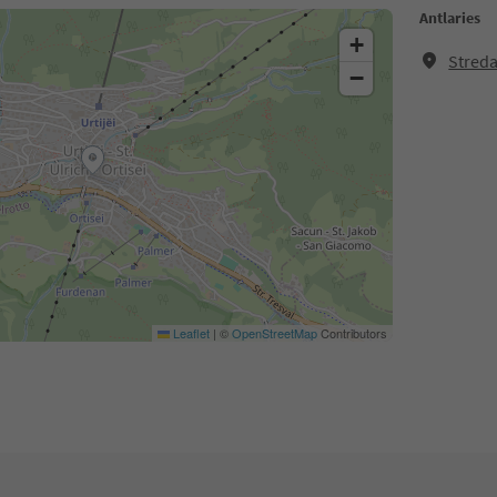
Antlaries
+
Streda
−
Leaflet
|
©
OpenStreetMap
Contributors