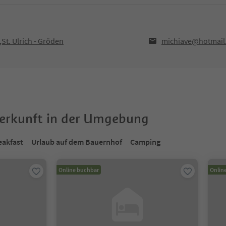
St. Ulrich - Gröden
michiave@hotmail
terkunft in der Umgebung
eakfast
Urlaub auf dem Bauernhof
Camping
Online buchbar
Onlin