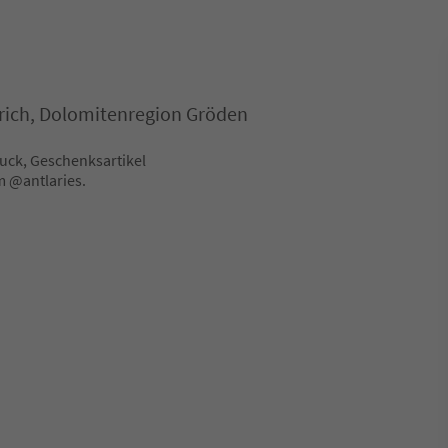
.Ulrich, Dolomitenregion Gröden
ck, Geschenksartikel
ram @antlaries.