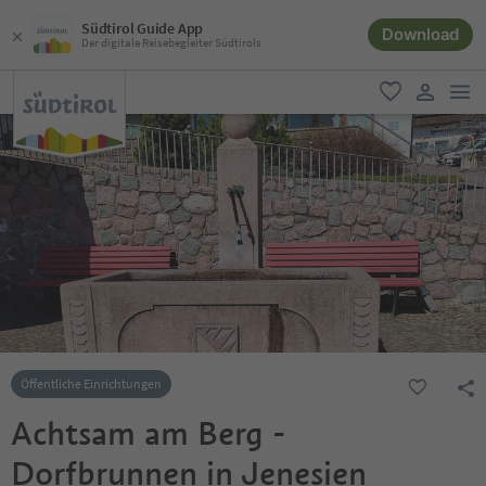
Südtirol Guide App
Download
Der digitale Reisebegleiter Südtirols
men
favorit
user lin
Öffentliche Einrichtungen
Achtsam am Berg -
Dorfbrunnen in Jenesien