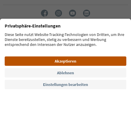
Sprache: Deutsch
Südtirol Guide App
FAQ
Kontakt
Presse
MICE
Datenschutzerklärung
AGB
Impressum
Cookie Policy
Film commission
Über uns
Zugänglichkeitserklärung
Südtirol B2B
© 2026 IDM Südtirol