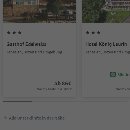
1
/
9
Gasthof Edelweiss
Hotel König Laurin
Jenesien, Bozen und Umgebung
Jenesien, Bozen und Um
Südtir
ab
86
€
Nacht / Gäste Inkl. MwSt.
Nacht / G
Alle Unterkünfte in der Nähe