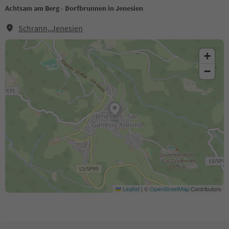
Achtsam am Berg - Dorfbrunnen in Jenesien
Schrann,,Jenesien
+
−
Leaflet
|
©
OpenStreetMap
Contributors