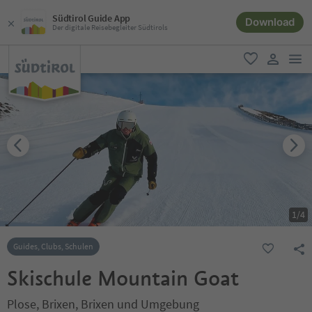
Südtirol Guide App
Download
Der digitale Reisebegleiter Südtirols
men
favorit
user lin
1
/
4
Guides, Clubs, Schulen
Skischule Mountain Goat
Plose, Brixen, Brixen und Umgebung