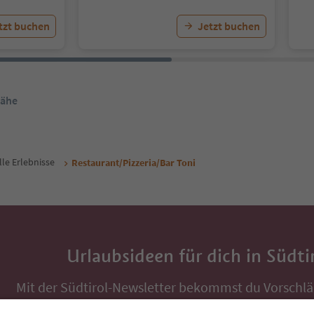
tzt buchen
Jetzt buchen
Nähe
lle Erlebnisse
Restaurant/Pizzeria/Bar Toni
Urlaubsideen für dich in Südti
Mit der Südtirol-Newsletter bekommst du Vorschlä
Auszeit, Veranstaltungs-Tipps und typische Rezepte