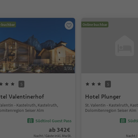
e buchbar
Online buchbar
1
/
31
S
S
tel Valentinerhof
Hotel Plunger
Valentin - Kastelruth, Kastelruth,
St. Valentin - Kastelruth, Kas
omitenregion Seiser Alm
Dolomitenregion Seiser Alm
Südtirol Guest Pass
Südti
ab
342
€
Nacht / Gäste Inkl. MwSt.
Nacht /