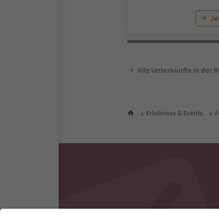
Je
Alle Unterkünfte in der 
Erlebnisse & Events
A