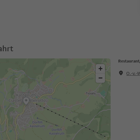
ahrt
Restaurant/
+
O.-v.-
−