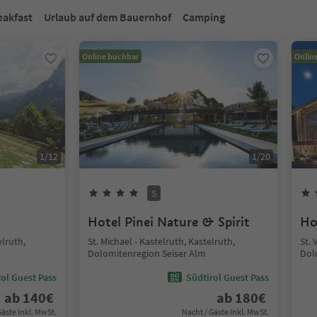
eakfast
Urlaub auf dem Bauernhof
Camping
Online buchbar
Onlin
1
/
12
1
/
20
S
Hotel Pinei Nature & Spirit
Ho
elruth,
St. Michael - Kastelruth, Kastelruth,
St. 
Dolomitenregion Seiser Alm
Dol
ol Guest Pass
Südtirol Guest Pass
ab
140
€
ab
180
€
Gäste Inkl. MwSt.
Nacht / Gäste Inkl. MwSt.