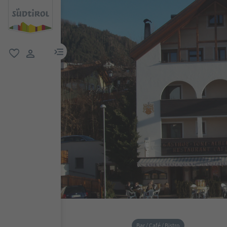
menu link
favorit
user link
Bar / Café / Bistro