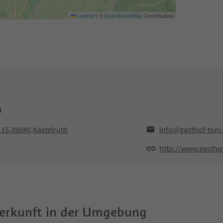
Leaflet
|
©
OpenStreetMap
Contributors
i
. 15,39040,Kastelruth
info@gasthof-toni
http://www.gastho
terkunft in der Umgebung