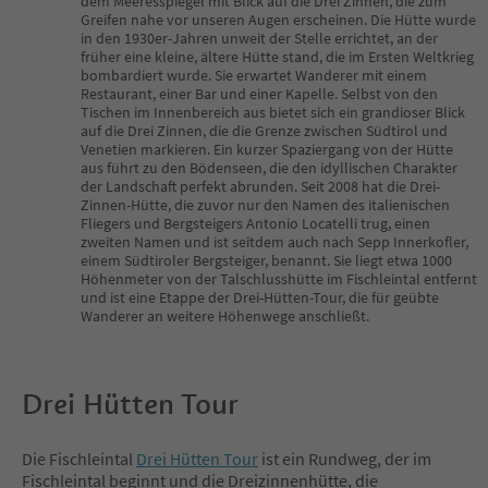
dem Meeresspiegel mit Blick auf die Drei Zinnen, die zum
Greifen nahe vor unseren Augen erscheinen. Die Hütte wurde
in den 1930er-Jahren unweit der Stelle errichtet, an der
früher eine kleine, ältere Hütte stand, die im Ersten Weltkrieg
bombardiert wurde. Sie erwartet Wanderer mit einem
Restaurant, einer Bar und einer Kapelle. Selbst von den
Tischen im Innenbereich aus bietet sich ein grandioser Blick
auf die Drei Zinnen, die die Grenze zwischen Südtirol und
Venetien markieren. Ein kurzer Spaziergang von der Hütte
aus führt zu den Bödenseen, die den idyllischen Charakter
der Landschaft perfekt abrunden. Seit 2008 hat die Drei-
Zinnen-Hütte, die zuvor nur den Namen des italienischen
Fliegers und Bergsteigers Antonio Locatelli trug, einen
zweiten Namen und ist seitdem auch nach Sepp Innerkofler,
einem Südtiroler Bergsteiger, benannt. Sie liegt etwa 1000
Höhenmeter von der Talschlusshütte im Fischleintal entfernt
und ist eine Etappe der Drei-Hütten-Tour, die für geübte
Wanderer an weitere Höhenwege anschließt.
Drei Hütten Tour
Die Fischleintal
Drei Hütten Tour
ist ein Rundweg, der im
Fischleintal beginnt und die Dreizinnenhütte, die