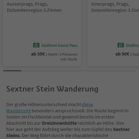
Standort:
Standort:
Ausserprags, Prags,
Innerprags, Prags,
Dolomitenregion 3 Zinnen
Dolomitenregion 3 Zi
Südtirol Guest Pass
Südtir
ab
35
€
ab
50
€
1 Nacht / 2 Personen
1 Nac
Inkl. MwSt.
Sextner Stein Wanderung
Der große Höhenunterschied macht
diese
Wanderung
besonders anspruchsvoll. Die Route beginnt in
Sexten im Fischleintal und gewinnt bereits im ersten
Abschnitt bis zur
Dreizinnenhütte
reichlich an Höhe. Von
hier aus geht der Aufstieg weiter bis zum Gipfel des
Sextner
Steins
. Der Weg führt durch die charakteristische