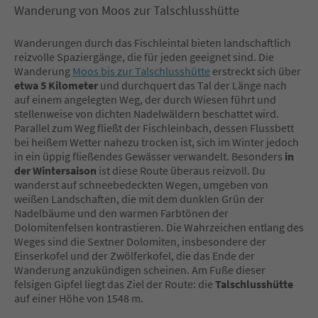
Wanderung von Moos zur Talschlusshütte
Wanderungen durch das Fischleintal bieten landschaftlich
reizvolle Spaziergänge, die für jeden geeignet sind. Die
Wanderung
Moos bis zur Talschlusshütte
erstreckt sich über
etwa 5 Kilometer
und durchquert das Tal der Länge nach
auf einem angelegten Weg, der durch Wiesen führt und
stellenweise von dichten Nadelwäldern beschattet wird.
Parallel zum Weg fließt der Fischleinbach, dessen Flussbett
bei heißem Wetter nahezu trocken ist, sich im Winter jedoch
in ein üppig fließendes Gewässer verwandelt. Besonders
in
der Wintersaison
ist diese Route überaus reizvoll. Du
wanderst auf schneebedeckten Wegen, umgeben von
weißen Landschaften, die mit dem dunklen Grün der
Nadelbäume und den warmen Farbtönen der
Dolomitenfelsen kontrastieren. Die Wahrzeichen entlang des
Weges sind die Sextner Dolomiten, insbesondere der
Einserkofel und der Zwölferkofel, die das Ende der
Wanderung anzukündigen scheinen. Am Fuße dieser
felsigen Gipfel liegt das Ziel der Route: die
Talschlusshütte
auf einer Höhe von 1548 m.