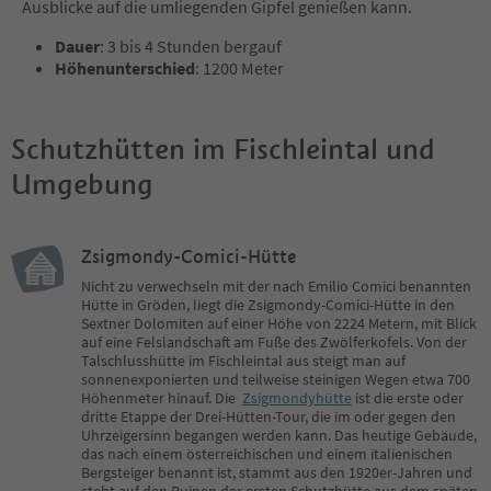
Ausblicke auf die umliegenden Gipfel genießen kann.
Dauer
: 3 bis 4 Stunden bergauf
Höhenunterschied
: 1200 Meter
Schutzhütten im Fischleintal und
Umgebung
Zsigmondy-Comici-Hütte
Nicht zu verwechseln mit der nach Emilio Comici benannten
Hütte in Gröden, liegt die Zsigmondy-Comici-Hütte in den
Sextner Dolomiten auf einer Höhe von 2224 Metern, mit Blick
auf eine Felslandschaft am Fuße des Zwölferkofels. Von der
Talschlusshütte im Fischleintal aus steigt man auf
sonnenexponierten und teilweise steinigen Wegen etwa 700
Höhenmeter hinauf. Die
Zsigmondyhütte
ist die erste oder
dritte Etappe der Drei-Hütten-Tour, die im oder gegen den
Uhrzeigersinn begangen werden kann. Das heutige Gebäude,
das nach einem österreichischen und einem italienischen
Bergsteiger benannt ist, stammt aus den 1920er-Jahren und
steht auf den Ruinen der ersten Schutzhütte aus dem späten