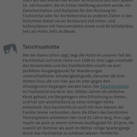
19. Jahrhundert, die im Ersten Weltkrieg zerstört wurde. Als
Zwischenstation und Rastplatz für den Rückweg ins
Fischleintal oder für die Weiterreise zu anderen Zielen in den
Dolomiten bietet sie ein Restaurant mit Innen- und
Außenplätzen mit Panoramablick sowie rund 80 Schlafplätze,
teils als Hütte, teils als Biwak.
Talschlusshütte
Wie der Name schon sagt, liegt die Hütte im unteren Teil des
Fischleintals auf einer Höhe von 1548 m. Ihre Lage unterhalb
des Einserkofels und des Zwölferkofels macht sie zum
perfekten Ausgangspunkt für Wanderungen
unterschiedlicher Schwierigkeitsgrade, darunter die Drei-
Hütten-Tour, die von hier aus im oder gegen den
Uhrzeigersinn begangen werden kann. Die
Talschlusshütte
im Fischleintal wurde in den 1950er-Jahren als einfacher
Kiosk gebaut, um Bergsteigern eine Erfrischung zu bieten,
und hat sich anschließend zu einer richtigen Hütte
entwickelt. Ihre Geschichte ist auch mit dem Namen der
Familie Sinner verbunden, denn die Eltern des berühmten
Tennisspielers arbeiteten hier rund 20 Jahre lang. Ihre Lage
macht sie auch zu einem schönen Ausflugsziel für all jene, die
sowohl im Sommer als auch im Winter ruhige Spaziergänge
durch das Fischleintal zu schätzen wissen. Perfekt für