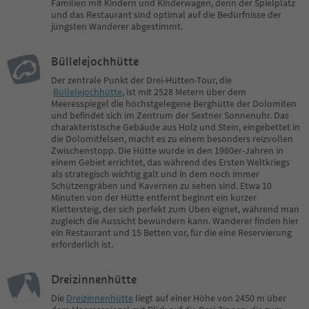
Familien mit Kindern und Kinderwagen, denn der Spielplatz
und das Restaurant sind optimal auf die Bedürfnisse der
jüngsten Wanderer abgestimmt.
Büllelejochhütte
Der zentrale Punkt der Drei-Hütten-Tour, die
Büllelejochhütte
, ist mit 2528 Metern über dem
Meeresspiegel die höchstgelegene Berghütte der Dolomiten
und befindet sich im Zentrum der Sextner Sonnenuhr. Das
charakteristische Gebäude aus Holz und Stein, eingebettet in
die Dolomitfelsen, macht es zu einem besonders reizvollen
Zwischenstopp. Die Hütte wurde in den 1960er-Jahren in
einem Gebiet errichtet, das während des Ersten Weltkriegs
als strategisch wichtig galt und in dem noch immer
Schützengräben und Kavernen zu sehen sind. Etwa 10
Minuten von der Hütte entfernt beginnt ein kurzer
Klettersteig, der sich perfekt zum Üben eignet, während man
zugleich die Aussicht bewundern kann. Wanderer finden hier
ein Restaurant und 15 Betten vor, für die eine Reservierung
erforderlich ist.
Dreizinnenhütte
Die
Dreizinnenhütte
liegt auf einer Höhe von 2450 m über