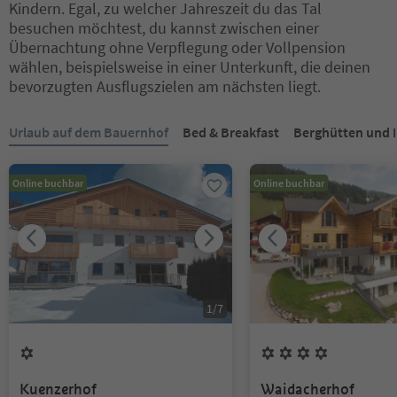
Kindern. Egal, zu welcher Jahreszeit du das Tal
besuchen möchtest, du kannst zwischen einer
Übernachtung ohne Verpflegung oder Vollpension
wählen, beispielsweise in einer Unterkunft, die deinen
bevorzugten Ausflugszielen am nächsten liegt.
Sie befinden sich auf einem Registerkarten-Slider. Wählen Sie ein
Urlaub auf dem Bauernhof
Bed & Breakfast
Berghütten und 
Online buchbar
Online buchbar
1
/
7
1
Blume
4
Blumen
Kuenzerhof
Waidacherhof