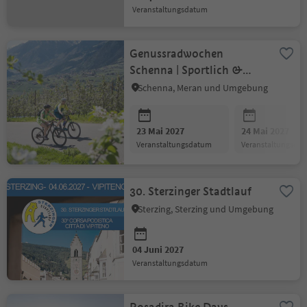
Veranstaltungsdatum
Genussradwochen
Schenna | Sportlich &
Kulinarisch
Schenna, Meran und Umgebung
23 Mai 2027
24 Mai 2027
Veranstaltungsdatum
Veranstaltungsda
30. Sterzinger Stadtlauf
Sterzing, Sterzing und Umgebung
04 Juni 2027
Veranstaltungsdatum