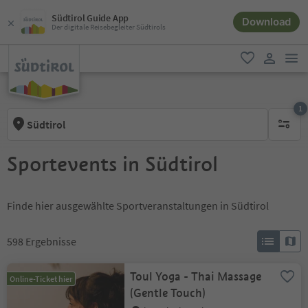
Südtirol Guide App
Download
Der digitale Reisebegleiter Südtirols
men
favorit
user lin
1
Südtirol
1 aktive
Sportevents in Südtirol
Finde hier ausgewählte Sportveranstaltungen in Südtirol
598
Ergebnisse
Toul Yoga - Thai Massage
Online-Ticket hier
(Gentle Touch)