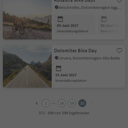
Rosadira Bike Days
Welschnofen, Dolomitenregion Eggental
09 Juni 2027
10 Juni 2027
Veranstaltungsdatum
Veranstaltungsda
Dolomites Bike Day
Corvara, Dolomitenregion Alta Badia
19 Juni 2027
Veranstaltungsdatum
1
2
...
1
18
19
20
3
4
571 - 598 von 598 Ergebnissen
5
6