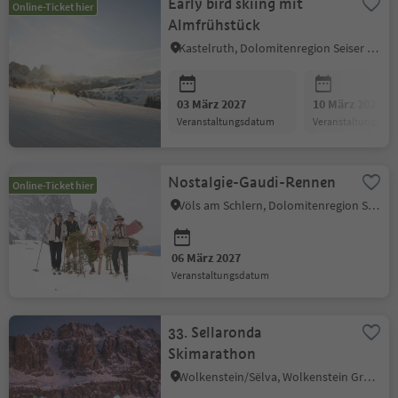
Early bird skiing mit
Online-Ticket hier
Almfrühstück
Kastelruth, Dolomitenregion Seiser Alm
03 März 2027
10 März 2027
Veranstaltungsdatum
Veranstaltungsda
Nostalgie-Gaudi-Rennen
Online-Ticket hier
Völs am Schlern, Dolomitenregion Seiser Alm
06 März 2027
Veranstaltungsdatum
33. Sellaronda
Skimarathon
Wolkenstein/Sëlva, Wolkenstein Gröden, Dolomitenregion Gröden