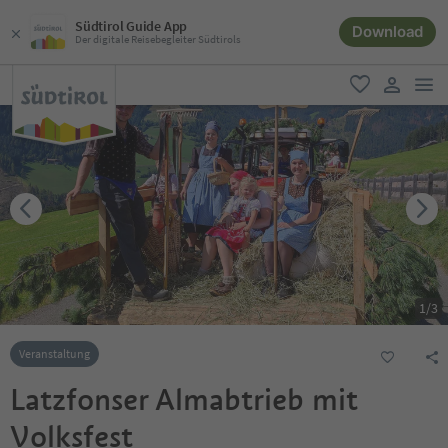
Südtirol Guide App
Download
Der digitale Reisebegleiter Südtirols
men
favorit
user lin
1
/
3
Veranstaltung
Latzfonser Almabtrieb mit
Volksfest