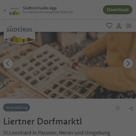
Südtirol Guide App
Download
Der digitale Reisebegleiter Südtirols
men
favorit
user lin
1
/
3
Veranstaltung
Liertner Dorfmarktl
St.Leonhard in Passeier, Meran und Umgebung