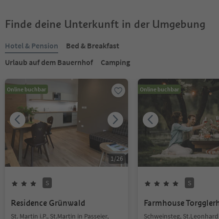
Finde deine Unterkunft in der Umgebung
Hotel & Pension
Bed & Breakfast
Urlaub auf dem Bauernhof
Camping
Online buchbar
Online buchbar
1
/
26
S
S
Residence Grünwald
Farmhouse Torggler
St. Martin i.P., St.Martin in Passeier,
Schweinsteg, St.Leonhard 