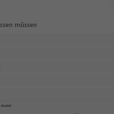
wissen müssen
t
ce GmbH