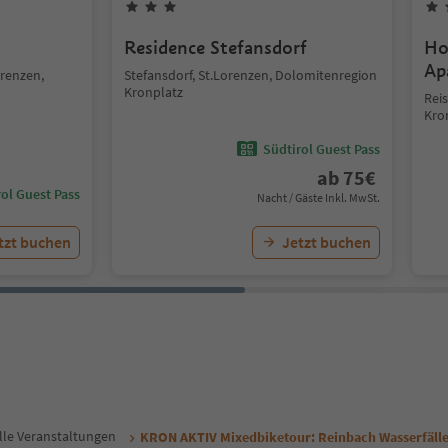
Residence Stefansdorf
Ho
Ap
orenzen,
Stefansdorf, St.Lorenzen, Dolomitenregion
Kronplatz
Rei
Kro
Südtirol Guest Pass
ab
75
€
ol Guest Pass
Nacht / Gäste Inkl. MwSt.
tzt buchen
Jetzt buchen
lle Veranstaltungen
KRON AKTIV Mixedbiketour: Reinbach Wasserfäll