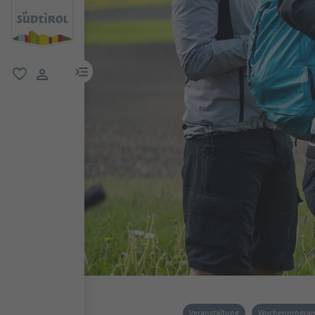
menu link
favorit
user link
Veranstaltung
Wochenprogr