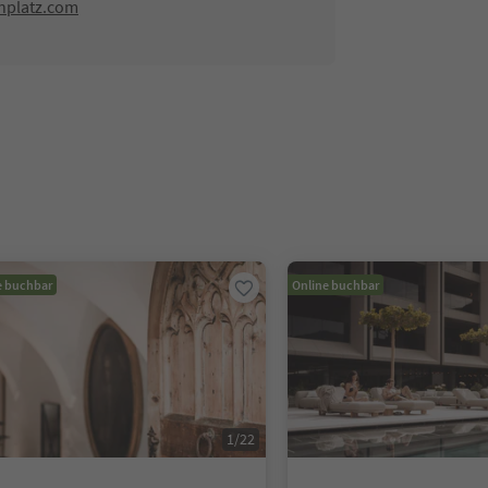
nplatz.com
e buchbar
Online buchbar
1
/
22