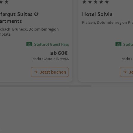
fergut Suites &
Hotel Solvie
artments
Pfalzen, Dolomitenregion Kr
schach, Bruneck, Dolomitenregion
nplatz
Südtirol Guest Pass
Südti
ab
60
€
Nacht / Gäste Inkl. MwSt.
Nacht /
Jetzt buchen
J
e