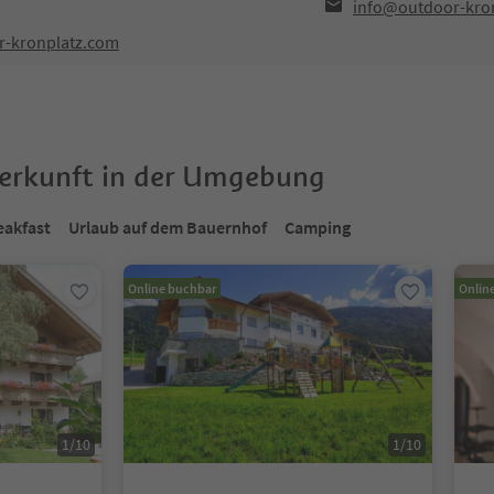
info@outdoor-kro
r-kronplatz.com
terkunft in der Umgebung
eakfast
Urlaub auf dem Bauernhof
Camping
Online buchbar
Onlin
1
/
10
1
/
10