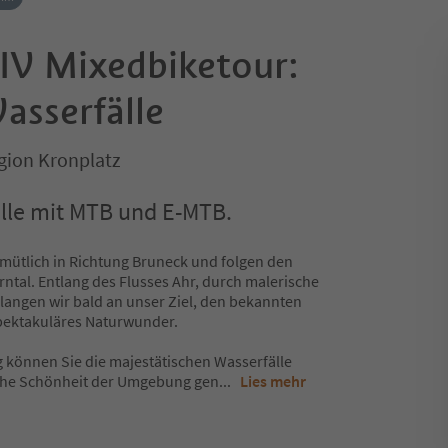
V Mixedbiketour:
asserfälle
gion Kronplatz
lle mit MTB und E-MTB.
emütlich in Richtung Bruneck und folgen den
ntal. Entlang des Flusses Ahr, durch malerische
langen wir bald an unser Ziel, den bekannten
spektakuläres Naturwunder.
 können Sie die majestätischen Wasserfälle
che Schönheit der Umgebung gen
...
Lies mehr