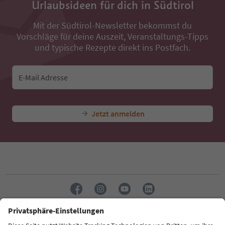
Urlaubsideen für dich in Südtirol
Mit der Südtirol-Newsletter bekommst du
Vorschläge für deine Auszeit, Veranstaltungs-Tipps
und typische Rezepte direkt ins Postfach.
E-Mail Adresse
Jetzt anmelden
Sprache: Deutsch