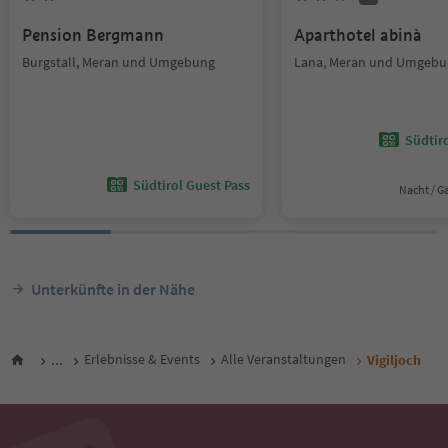
Pension Bergmann
Aparthotel abinà
Burgstall, Meran und Umgebung
Lana, Meran und Umgebu
Südtir
Südtirol Guest Pass
Nacht / G
Unterkünfte in der Nähe
...
Erlebnisse & Events
Alle Veranstaltungen
Vigiljoch