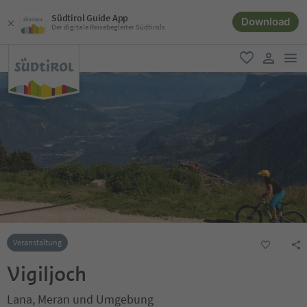
Südtirol Guide App
Download
Der digitale Reisebegleiter Südtirols
men
favorit
user lin
Veranstaltung
Vigiljoch
Lana, Meran und Umgebung