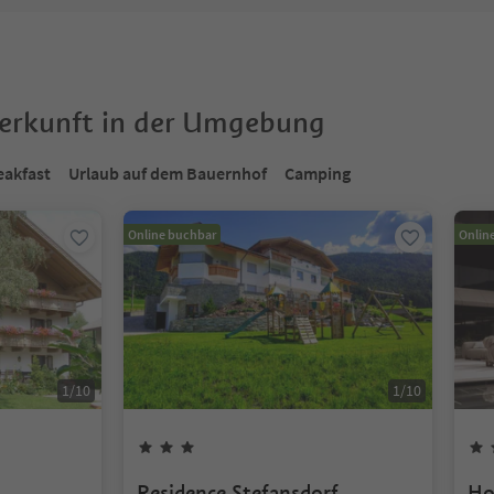
terkunft in der Umgebung
eakfast
Urlaub auf dem Bauernhof
Camping
Online buchbar
Onlin
1
/
10
1
/
10
Residence Stefansdorf
Ho