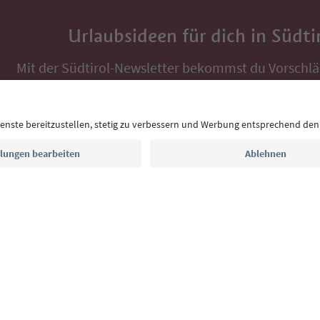
Urlaubsideen für dich in Südti
Mit der Südtirol-Newsletter bekommst du Vorschlä
Auszeit, Veranstaltungs-Tipps und typische Rezepte
Postfach.
E-Mail Adresse
Jetzt anmelden