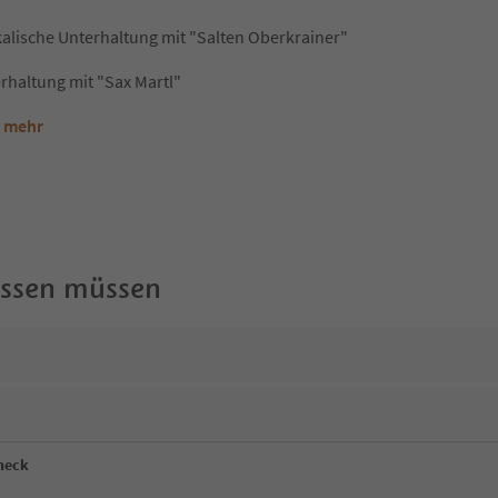
alische Unterhaltung mit "Salten Oberkrainer"
rhaltung mit "Sax Martl"
s mehr
wissen müssen
neck