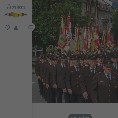
menu link
favorit
user link
Veranstaltung