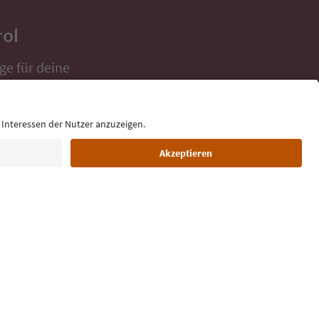
rol
ge für deine
 direkt ins