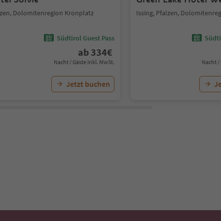
lzen, Dolomitenregion Kronplatz
Issing, Pfalzen, Dolomitenre
Südtirol Guest Pass
Südti
ab
334
€
Nacht / Gäste Inkl. MwSt.
Nacht /
Jetzt buchen
J