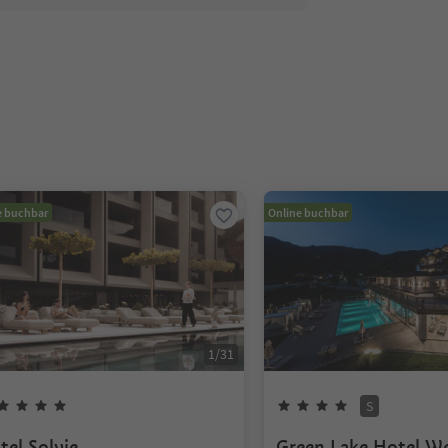
e buchbar
Online buchbar
1
/
31
S
tel Solvie
Green Lake Hotel We