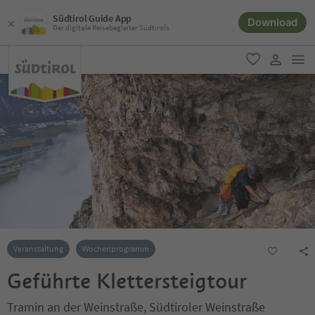
Südtirol Guide App
Download
Der digitale Reisebegleiter Südtirols
men
favorit
user lin
Veranstaltung
Wochenprogramm
Geführte Klettersteigtour
Tramin an der Weinstraße, Südtiroler Weinstraße