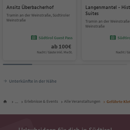
Ansitz Überbacherhof
Langenmantel - Hist
Suites
Tramin an der Weinstraße, Südtiroler
Weinstraße
Tramin an der Weinstraße,
Weinstraße
Südtirol Guest Pass
Südtir
ab
100
€
Nacht / Gäste Inkl. MwSt.
Nacht / G
Unterkünfte in der Nähe
...
Erlebnisse & Events
Alle Veranstaltungen
Geführte Kle
Urlaubsideen für dich in Südtirol