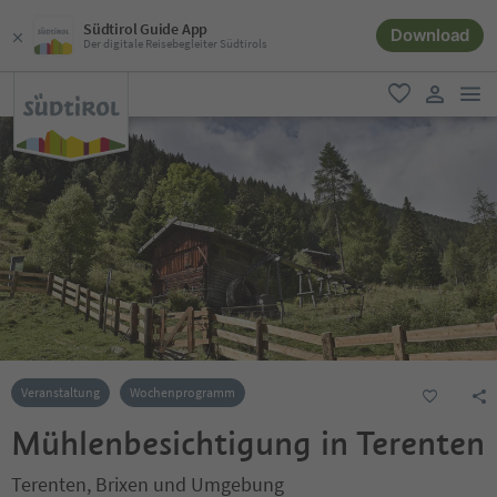
Südtirol Guide App
Download
Der digitale Reisebegleiter Südtirols
men
favorit
user lin
Veranstaltung
Wochenprogramm
Mühlenbesichtigung in Terenten
Terenten, Brixen und Umgebung