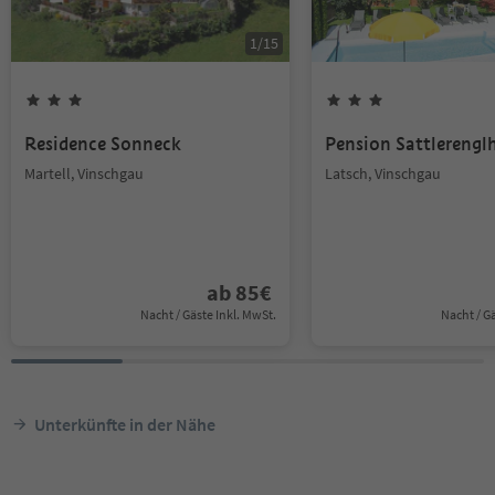
1
/
15
Residence Sonneck
Pension Sattlerengl
Martell, Vinschgau
Latsch, Vinschgau
ab
85
€
Nacht / Gäste Inkl. MwSt.
Nacht / G
Unterkünfte in der Nähe