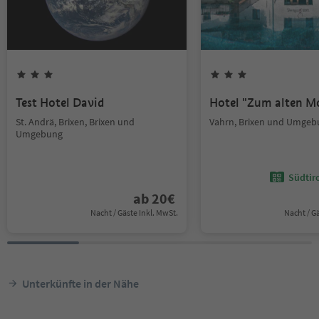
Test Hotel David
Hotel "Zum alten M
St. Andrä, Brixen, Brixen und
Vahrn, Brixen und Umgeb
Umgebung
Südtir
ab
20
€
Nacht / Gäste Inkl. MwSt.
Nacht / G
Unterkünfte in der Nähe