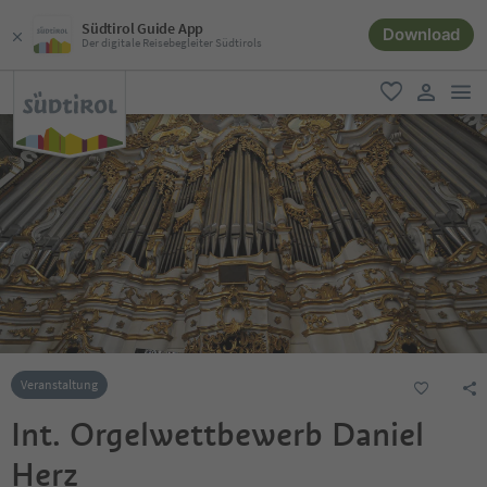
Südtirol Guide App
Download
Der digitale Reisebegleiter Südtirols
men
favorit
user lin
Veranstaltung
Int. Orgelwettbewerb Daniel
Herz