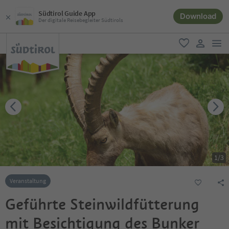
Südtirol Guide App
Download
Der digitale Reisebegleiter Südtirols
men
favorit
user lin
1
/
3
Veranstaltung
Geführte Steinwildfütterung
mit Besichtigung des Bunker