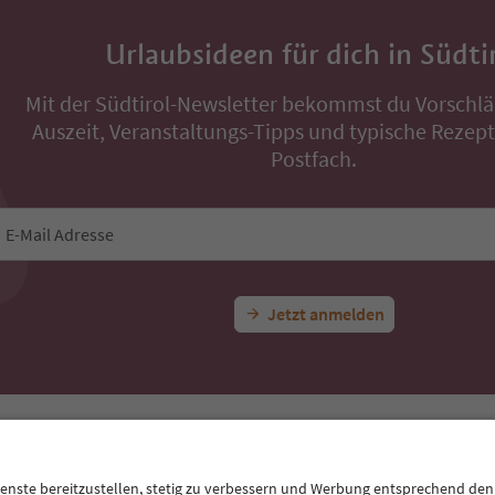
Urlaubsideen für dich in Südti
Mit der Südtirol-Newsletter bekommst du Vorschlä
Auszeit, Veranstaltungs-Tipps und typische Rezepte
Postfach.
E-Mail Adresse
Jetzt anmelden