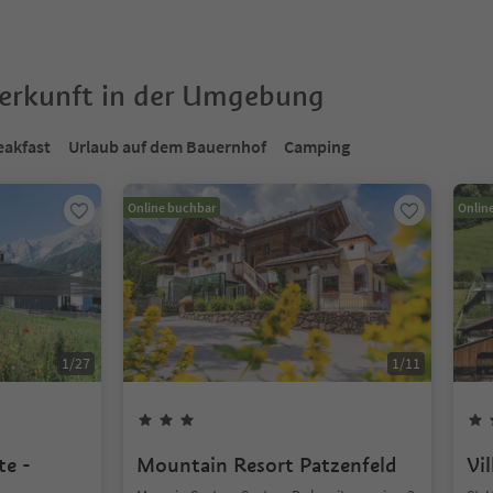
terkunft in der Umgebung
eakfast
Urlaub auf dem Bauernhof
Camping
Online buchbar
Onlin
1
/
27
1
/
11
te -
Mountain Resort Patzenfeld
Vil