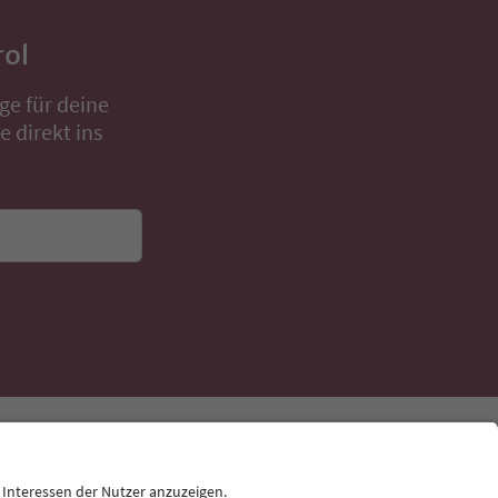
rol
ge für deine
 direkt ins