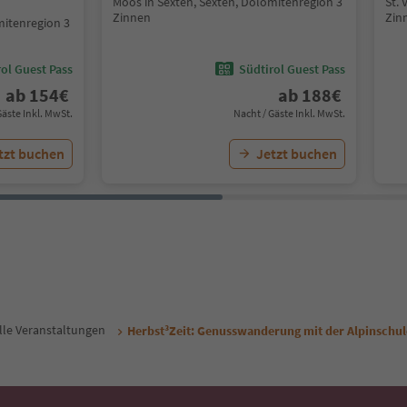
Moos in Sexten, Sexten, Dolomitenregion 3
St. 
Zinnen
Zin
mitenregion 3
ol Guest Pass
Südtirol Guest Pass
ab
154
€
ab
188
€
Gäste Inkl. MwSt.
Nacht / Gäste Inkl. MwSt.
tzt buchen
Jetzt buchen
lle Veranstaltungen
Herbst³Zeit: Genusswanderung mit der Alpinschul