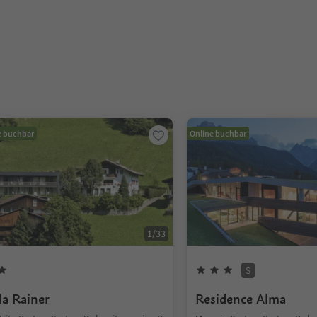
e buchbar
Online buchbar
1
/
33
S
la Rainer
Residence Alma