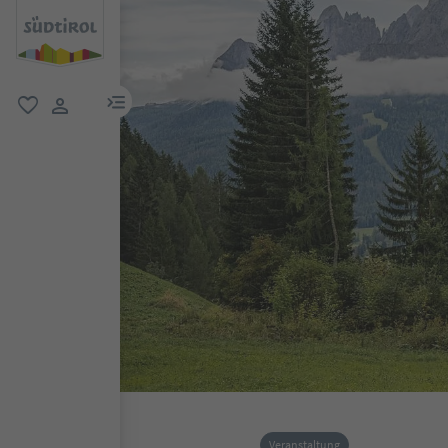
menu link
favorit
user link
Veranstaltung