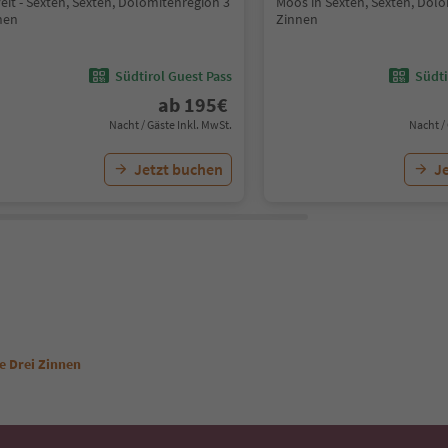
Veit - Sexten, Sexten, Dolomitenregion 3
Moos in Sexten, Sexten, Dol
nen
Zinnen
Südtirol Guest Pass
Südti
ab
195
€
Nacht / Gäste Inkl. MwSt.
Nacht /
Jetzt buchen
J
e Drei Zinnen