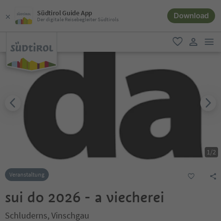
Südtirol Guide App
Download
Der digitale Reisebegleiter Südtirols
men
favorit
user lin
1
/
2
Veranstaltung
sui do 2026 - a viecherei
Schluderns, Vinschgau