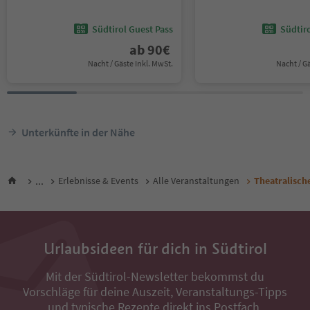
Südtirol Guest Pass
Südtir
ab
90
€
Nacht / Gäste Inkl. MwSt.
Nacht / G
Unterkünfte in der Nähe
...
Erlebnisse & Events
Alle Veranstaltungen
Theatralisch
Urlaubsideen für dich in Südtirol
Mit der Südtirol-Newsletter bekommst du
Vorschläge für deine Auszeit, Veranstaltungs-Tipps
und typische Rezepte direkt ins Postfach.