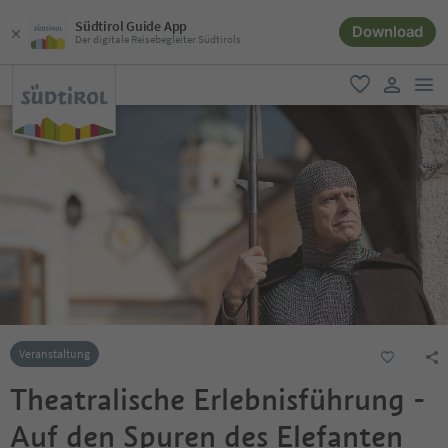
Südtirol Guide App
Download
Der digitale Reisebegleiter Südtirols
men
favorit
user lin
Veranstaltung
Theatralische Erlebnisführung -
Auf den Spuren des Elefanten