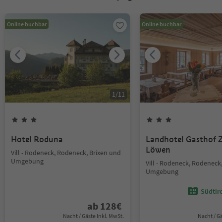
Online buchbar
Online buchbar
1
/
11
Hotel Roduna
Landhotel Gasthof
Löwen
Vill - Rodeneck, Rodeneck, Brixen und
Umgebung
Vill - Rodeneck, Rodeneck
Umgebung
Südtir
ab
128
€
Nacht / Gäste Inkl. MwSt.
Nacht / G