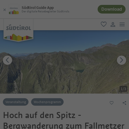
Südtirol Guide App
Download
Der digitale Reisebegleiter Südtirols
men
favorit
user lin
1
/
3
Veranstaltung
Wochenprogramm
Hoch auf den Spitz -
Bergwanderung zum Fallmetzer