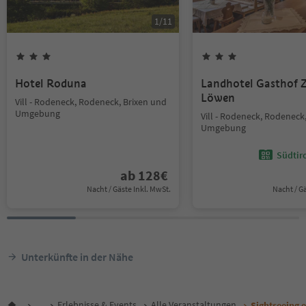
1
/
11
Hotel Roduna
Landhotel Gasthof
Löwen
Vill - Rodeneck, Rodeneck, Brixen und
Umgebung
Vill - Rodeneck, Rodeneck
Umgebung
Südtir
ab
128
€
Nacht / Gäste Inkl. MwSt.
Nacht / G
Unterkünfte in der Nähe
...
Erlebnisse & Events
Alle Veranstaltungen
Sightseeing e