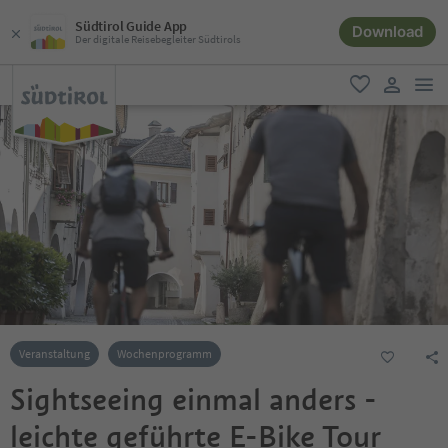
Südtirol Guide App
Download
Der digitale Reisebegleiter Südtirols
men
favorit
user lin
Veranstaltung
Wochenprogramm
Sightseeing einmal anders -
leichte geführte E-Bike Tour