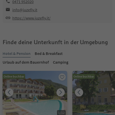
0471 952020
info@juzefly.it
https://www.juzefly.it/
Finde deine Unterkunft in der Umgebung
Hotel & Pension
Bed & Breakfast
Urlaub auf dem Bauernhof
Camping
Online buchbar
Online buchbar
1
/
12