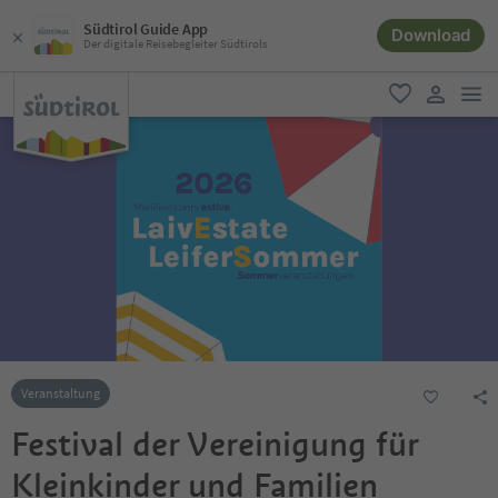
Südtirol Guide App
Download
Der digitale Reisebegleiter Südtirols
men
favorit
user lin
Veranstaltung
Festival der Vereinigung für
Kleinkinder und Familien