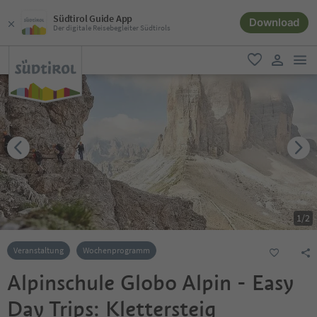
Südtirol Guide App
Download
Der digitale Reisebegleiter Südtirols
men
favorit
user lin
1
/
2
Veranstaltung
Wochenprogramm
Alpinschule Globo Alpin - Easy
Day Trips: Klettersteig