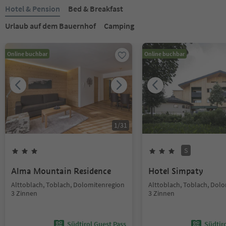
Hotel & Pension
Bed & Breakfast
Urlaub auf dem Bauernhof
Camping
Online buchbar
Online buchbar
1
/
31
S
Alma Mountain Residence
Hotel Simpaty
Alttoblach, Toblach, Dolomitenregion
Alttoblach, Toblach, Dol
3 Zinnen
3 Zinnen
Südtirol Guest Pass
Südtir