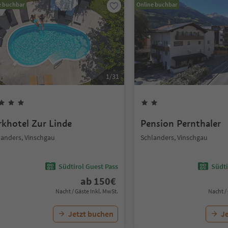
e buchbar
Online buchbar
1
/
31
rkhotel Zur Linde
Pension Pernthaler
landers, Vinschgau
Schlanders, Vinschgau
Südtirol Guest Pass
Südti
ab
150
€
Nacht / Gäste Inkl. MwSt.
Nacht /
Jetzt buchen
J