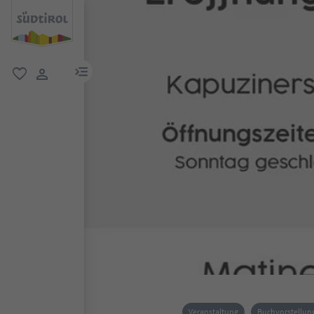
menu link
favorit
user link
Veranstaltung
Buchvorstellun