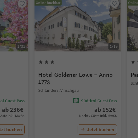
Online buchbar
Onlin
1
/
31
1
/
19
Hotel Goldener Löwe – Anno
Pa
1773
Sch
Schlanders, Vinschgau
ol Guest Pass
Südtirol Guest Pass
ab
236
€
ab
152
€
Gäste Inkl. MwSt.
Nacht / Gäste Inkl. MwSt.
tzt buchen
Jetzt buchen