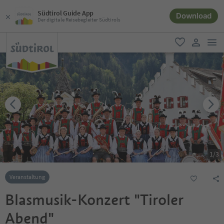
Südtirol Guide App
Download
Der digitale Reisebegleiter Südtirols
men
favorit
user lin
1
/
3
Veranstaltung
Blasmusik-Konzert "Tiroler
Abend"