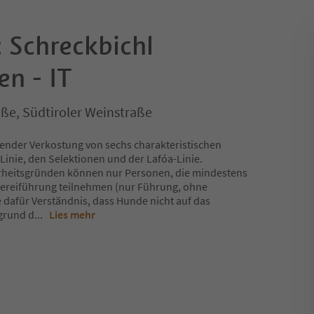
 Schreckbichl
en - IT
ße, Südtiroler Weinstraße
ßender Verkostung von sechs charakteristischen
Linie, den Selektionen und der Lafóa-Linie.
erheitsgründen können nur Personen, die mindestens
ellereiführung teilnehmen (nur Führung, ohne
e dafür Verständnis, dass Hunde nicht auf das
fgrund d
...
Lies mehr