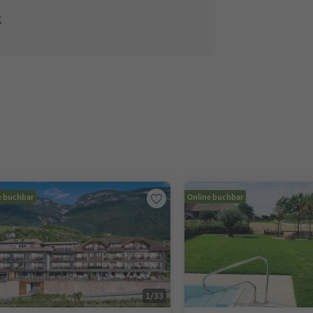
t
e buchbar
Online buchbar
1
/
33