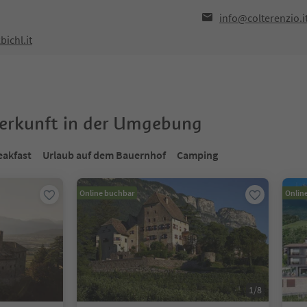
info@colterenzio.i
ichl.it
terkunft in der Umgebung
eakfast
Urlaub auf dem Bauernhof
Camping
Online buchbar
Onlin
1
/
8