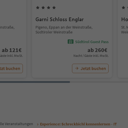
Garni Schloss Englar
Ho
nstraße,
Pigeno, Eppan an der Weinstraße,
St. 
Südtiroler Weinstraße
Wei
Südtirol Guest Pass
ab
121
€
ab
260
€
Gäste Inkl. MwSt.
Nacht / Gäste Inkl. MwSt.
tzt buchen
Jetzt buchen
lle Veranstaltungen
Experience: Schreckbichl kennenlernen - IT