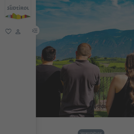
menu link
favorit
user link
Veranstaltung