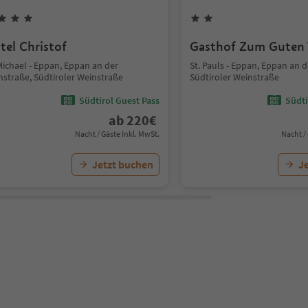
tel Christof
Gasthof Zum Guten 
Michael - Eppan, Eppan an der
St. Pauls - Eppan, Eppan an 
nstraße, Südtiroler Weinstraße
Südtiroler Weinstraße
Südtirol Guest Pass
Südti
ab
220
€
Nacht / Gäste Inkl. MwSt.
Nacht /
Jetzt buchen
J