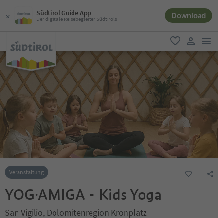
Südtirol Guide App
Download
Der digitale Reisebegleiter Südtirols
men
favorit
user lin
Veranstaltung
YOG·AMIGA - Kids Yoga
San Vigilio, Dolomitenregion Kronplatz