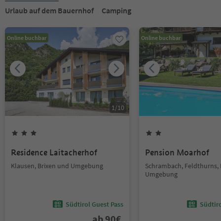
Urlaub auf dem Bauernhof
Camping
Online buchbar
Online buchbar
1
/
10
Residence Laitacherhof
Pension Moarhof
Klausen, Brixen und Umgebung
Schrambach, Feldthurns, 
Umgebung
Südtirol Guest Pass
Südtir
ab
90
€