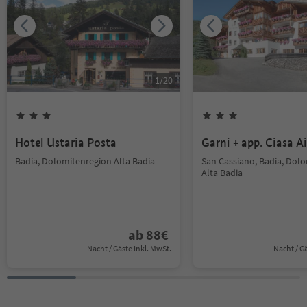
1
/
20
Hotel Ustaria Posta
Garni + app. Ciasa Ai
Badia, Dolomitenregion Alta Badia
San Cassiano, Badia, Dol
Alta Badia
ab
88
€
Nacht / Gäste Inkl. MwSt.
Nacht / G