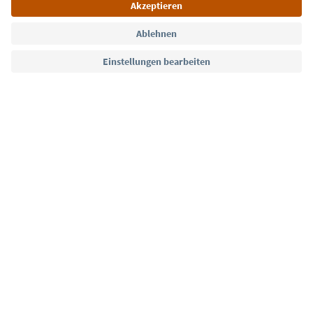
Sprache: Deutsch
Südtirol Guide App
FAQ
Kontakt
Presse
MICE
Datenschutzerklärung
AGB
Impressum
Cookie Policy
Film commission
Über uns
Zugänglichkeitserklärung
Südtirol B2B