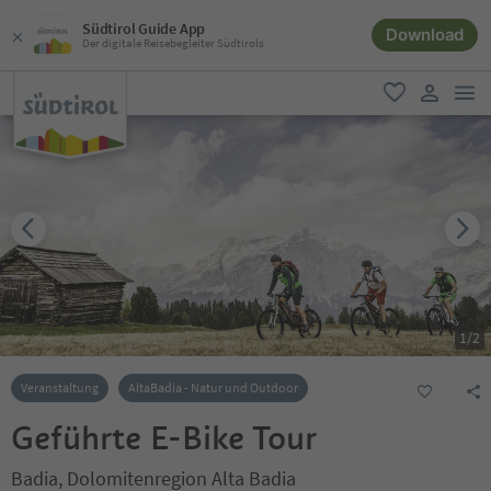
Südtirol Guide App
Download
Der digitale Reisebegleiter Südtirols
men
favorit
user lin
1
/
2
Veranstaltung
AltaBadia - Natur und Outdoor
Geführte E-Bike Tour
Badia, Dolomitenregion Alta Badia