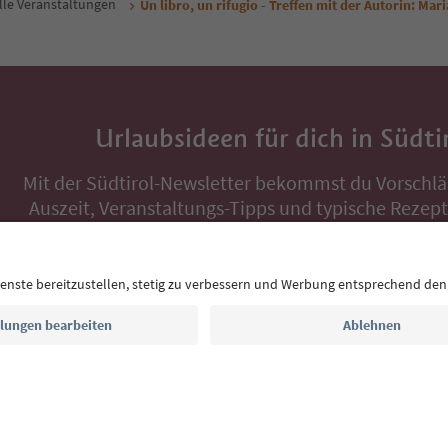
lle Veranstaltungen
Un libro, un rifugio - Treffen mit der Autorin: Mar
Urlaubsideen für dich in Südti
Mit der Südtirol-Newsletter bekommst du Vorschlä
Auszeit, Veranstaltungs-Tipps und typische Rezepte
Postfach.
E-Mail Adresse
Jetzt anmelden