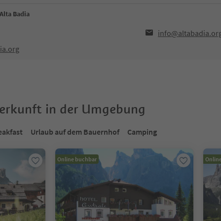
Alta Badia
info@altabadia.or
ia.org
terkunft in der Umgebung
eakfast
Urlaub auf dem Bauernhof
Camping
Online buchbar
Onlin