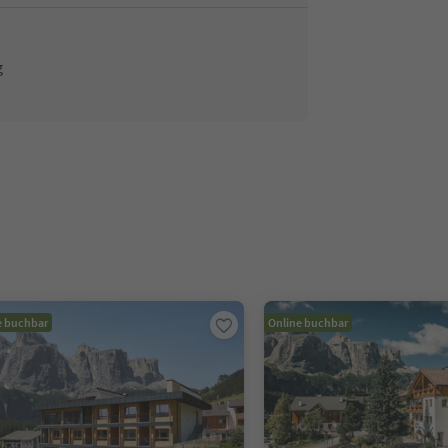
g
e buchbar
Online buchbar