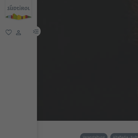
menu link
favorit
user link
Veranstaltung
AltaBadia - Kult