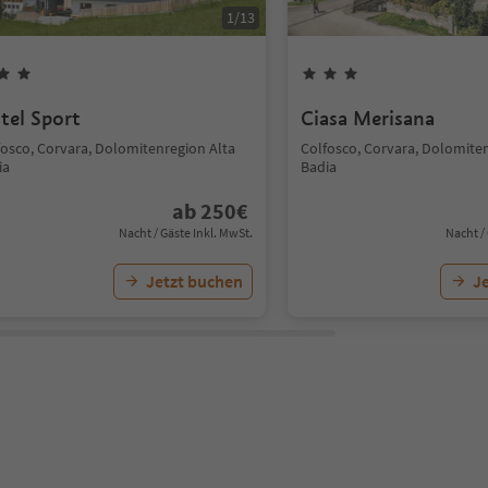
1
/
13
tel Sport
Ciasa Merisana
fosco, Corvara, Dolomitenregion Alta
Colfosco, Corvara, Dolomite
ia
Badia
ab
250
€
Nacht / Gäste Inkl. MwSt.
Nacht /
Jetzt buchen
J