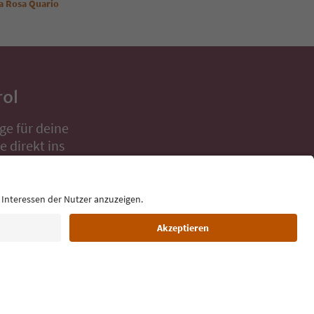
ia Rosa Quario
rol
ge für deine
 direkt ins