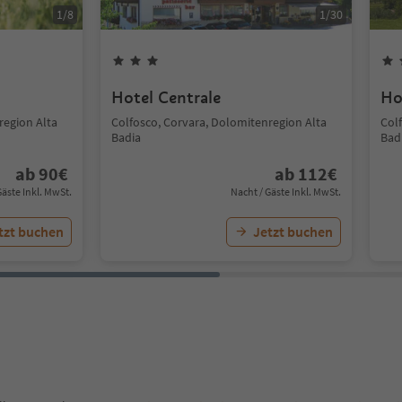
1
/
8
1
/
30
Hotel Centrale
Ho
region Alta
Colfosco, Corvara, Dolomitenregion Alta
Col
Badia
Bad
ab
90
€
ab
112
€
Gäste Inkl. MwSt.
Nacht / Gäste Inkl. MwSt.
tzt buchen
Jetzt buchen