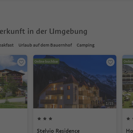
terkunft in der Umgebung
eakfast
Urlaub auf dem Bauernhof
Camping
Online buchbar
Onlin
1
/
15
Stelvio Residence
Ho