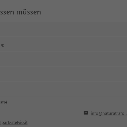
wissen müssen
ng
afoi
info@naturatrafoi
park-stelvio.it