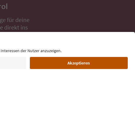
rol
ge für deine
 direkt ins
Sprache: Deutsch