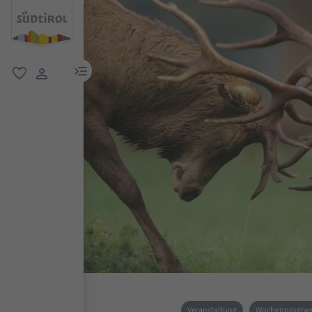
menu link
favorit
user link
Veranstaltung
Wochenprogr