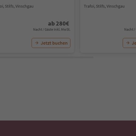
oi, Stilfs, Vinschgau
Trafoi, Stilfs, Vinschgau
ab
280
€
Nacht / Gäste Inkl. MwSt.
Nacht /
Jetzt buchen
J