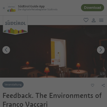
Südtirol Guide App
Download
Der digitale Reisebegleiter Südtirols
men
favorit
user lin
1
/
3
Veranstaltung
Feedback. The Environments of
Franco Vaccari