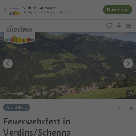
Südtirol Guide App
Download
Der digitale Reisebegleiter Südtirols
men
favorit
user lin
1
/
3
Veranstaltung
Feuerwehrfest in
Verdins/Schenna