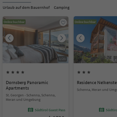
Urlaub auf dem Bauernhof
Camping
Online buchbar
Online buchbar
1
/
21
Dornsberg Panoramic
Residence Nelkenste
Apartments
Schenna, Meran und Um
St. Georgen - Schenna, Schenna,
Meran und Umgebung
Südtirol Guest Pass
Südtir