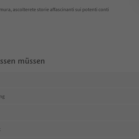
mura, ascolterete storie affascinanti sui potenti conti
wissen müssen
ng
t