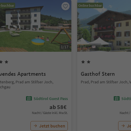
e buchbar
Online buchbar
1
/
17
vendes Apartments
Gasthof Stern
tenberg, Prad am Stilfser Joch,
Prad, Prad am Stilfser Joch,
schgau
Südtirol Guest Pass
Südti
ab
58
€
Nacht / Gäste Inkl. MwSt.
Nacht /
Jetzt buchen
J