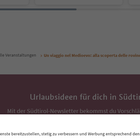
lle Veranstaltungen
Un viaggio nel Medioevo: alla scoperta delle rovin
Urlaubsideen für dich in Südti
Mit der Südtirol-Newsletter bekommst du Vorschlä
Auszeit, Veranstaltungs-Tipps und typische Rezepte
Postfach.