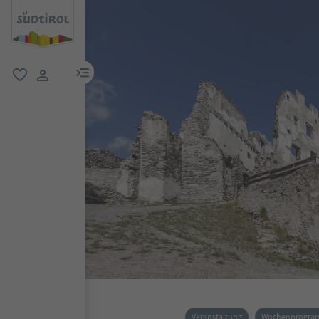
menu link
favorit
user link
Veranstaltung
Wochenprogr