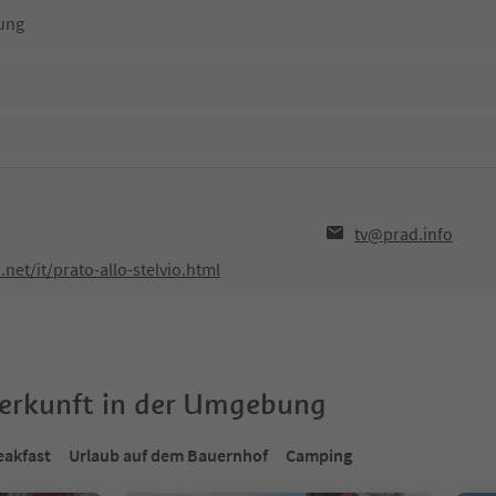
ung
tv@prad.info
net/it/prato-allo-stelvio.html
terkunft in der Umgebung
eakfast
Urlaub auf dem Bauernhof
Camping