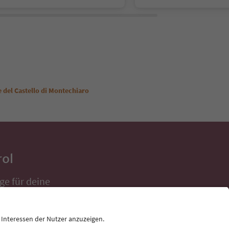
e del Castello di Montechiaro
rol
ge für deine
 direkt ins