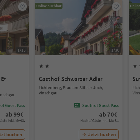
Online buchbar
Onlin
1
/
15
1
/
30
s &
Gasthof Schwarzer Adler
Su
Lichtenberg, Prad am Stilfser Joch,
Lich
Vinschgau
Vin
Vinschgau
ol Guest Pass
Südtirol Guest Pass
ab
99
€
ab
70
€
Gäste Inkl. MwSt.
Nacht / Gäste Inkl. MwSt.
tzt buchen
Jetzt buchen