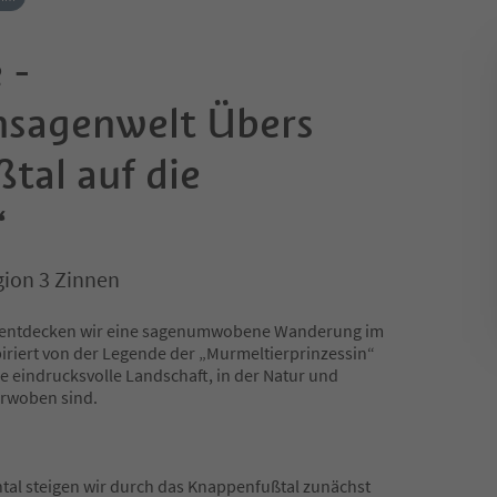
 -
nsagenwelt Übers
tal auf die
“
gion 3 Zinnen
e entdecken wir eine sagenumwobene Wanderung im
piriert von der Legende der „Murmeltierprinzessin“
ne eindrucksvolle Landschaft, in der Natur und
erwoben sind.
al steigen wir durch das Knappenfußtal zunächst