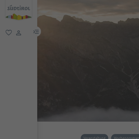
menu link
favorit
user link
Veranstaltung
Wochenprogr