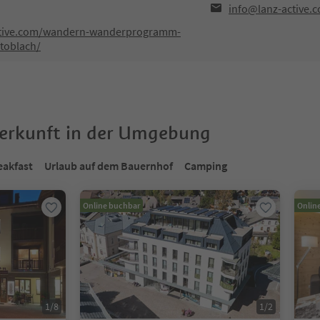
info@lanz-active.
ctive.com/wandern-wanderprogramm-
toblach/
terkunft in der Umgebung
eakfast
Urlaub auf dem Bauernhof
Camping
Online buchbar
Onlin
1
/
8
1
/
2