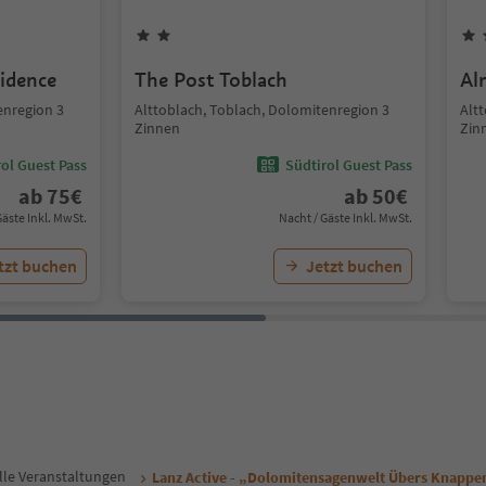
idence
The Post Toblach
Al
enregion 3
Alttoblach, Toblach, Dolomitenregion 3
Alt
Zinnen
Zin
ol Guest Pass
Südtirol Guest Pass
ab
75
€
ab
50
€
Gäste Inkl. MwSt.
Nacht / Gäste Inkl. MwSt.
tzt buchen
Jetzt buchen
lle Veranstaltungen
Lanz Active - „Dolomitensagenwelt Übers Knappen