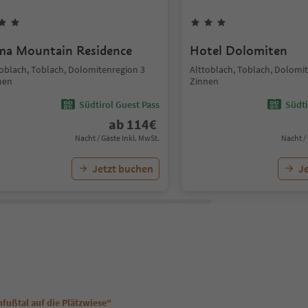
ma Mountain Residence
Hotel Dolomiten
toblach, Toblach, Dolomitenregion 3
Alttoblach, Toblach, Dolomi
nen
Zinnen
Südtirol Guest Pass
Südti
ab
114
€
Nacht / Gäste Inkl. MwSt.
Nacht /
Jetzt buchen
J
fußtal auf die Plätzwiese“