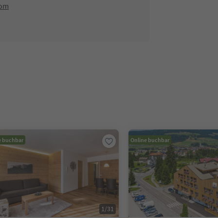
com
e buchbar
Online buchbar
1
/
31