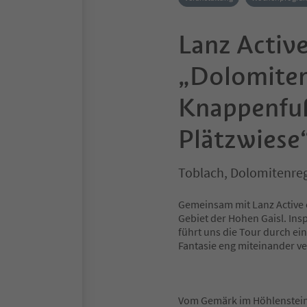
Lanz Active
„Dolomite
Knappenfuß
Plätzwiese
Toblach, Dolomitenre
Gemeinsam mit Lanz Activ
Gebiet der Hohen Gaisl. Ins
führt uns die Tour durch ei
Fantasie eng miteinander v
Vom Gemärk im Höhlensteint