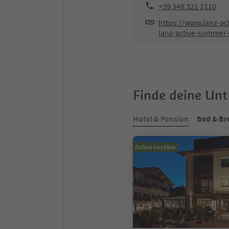
+39 348 321 2110
https://www.lanz-a
lanz-active-sommer-
Finde deine Un
Hotel & Pension
Bed & Br
Online buchbar