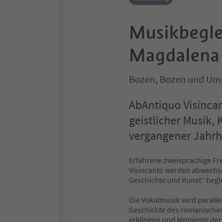
Musikbeglei
Magdalena 
Bozen, Bozen und U
AbAntiquo Visincan
geistlicher Musik,
vergangener Jahrh
Erfahrene zweisprachige F
Visincanto werden abwechse
Geschichte und Kunst“ begl
Die Vokalmusik wird paralle
Geschichte des romanischen
erklingen und Momente der