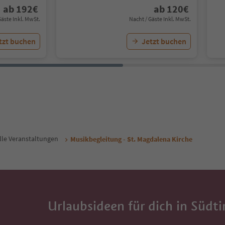
ab
192
€
ab
120
€
Gäste Inkl. MwSt.
Nacht / Gäste Inkl. MwSt.
tzt buchen
Jetzt buchen
lle Veranstaltungen
Musikbegleitung - St. Magdalena Kirche
Urlaubsideen für dich in Südti