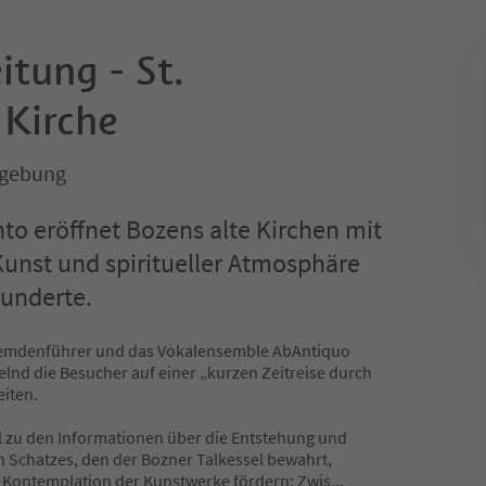
tung - St.
Kirche
mgebung
to eröffnet Bozens alte Kirchen mit
 Kunst und spiritueller Atmosphäre
underte.
remdenführer und das Vokalensemble AbAntiquo
lnd die Besucher auf einer „kurzen Zeitreise durch
eiten.
l zu den Informationen über die Entstehung und
 Schatzes, den der Bozner Talkessel bewahrt,
 Kontemplation der Kunstwerke fördern: Zwis
...