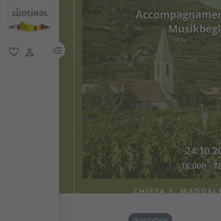
menu link
favorit
user link
Veranstaltung