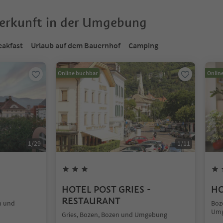
terkunft in der Umgebung
eakfast
Urlaub auf dem Bauernhof
Camping
Online buchbar
Onlin
1
/
29
1
/
11
HOTEL POST GRIES -
HO
RESTAURANT
n und
Boz
Um
Gries, Bozen, Bozen und Umgebung