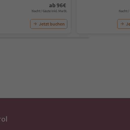
ab
96
€
Nacht / Gäste Inkl. MwSt.
Nacht /
Jetzt buchen
J
rol