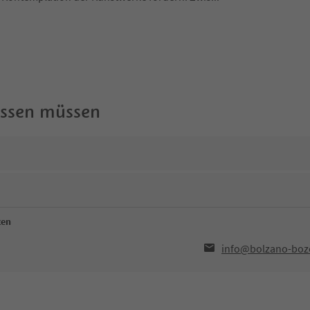
wissen müssen
zen
info@bolzano-boze