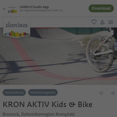
Südtirol Guide App
Download
Der digitale Reisebegleiter Südtirols
men
favorit
user lin
Veranstaltung
Wochenprogramm
KRON AKTIV Kids & Bike
Bruneck, Dolomitenregion Kronplatz