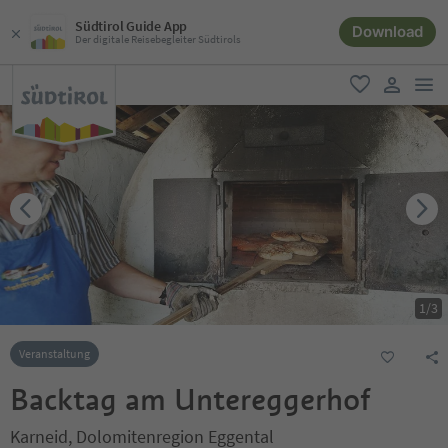
Südtirol Guide App
Download
Der digitale Reisebegleiter Südtirols
men
favorit
user lin
1
/
3
Veranstaltung
Backtag am Untereggerhof
Karneid, Dolomitenregion Eggental