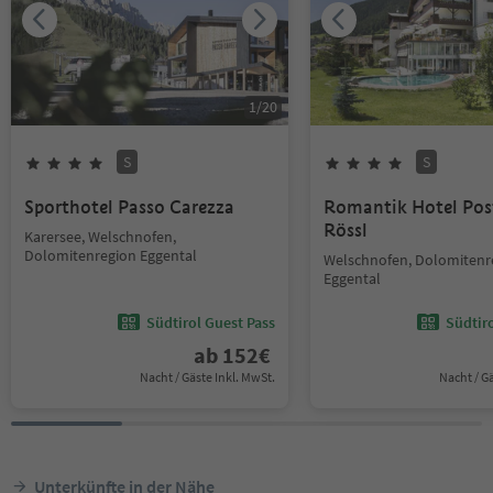
1
/
20
S
S
Sporthotel Passo Carezza
Romantik Hotel Pos
Rössl
Karersee, Welschnofen,
Dolomitenregion Eggental
Welschnofen, Dolomitenr
Eggental
Südtirol Guest Pass
Südtir
ab
152
€
Nacht / Gäste Inkl. MwSt.
Nacht / G
Unterkünfte in der Nähe