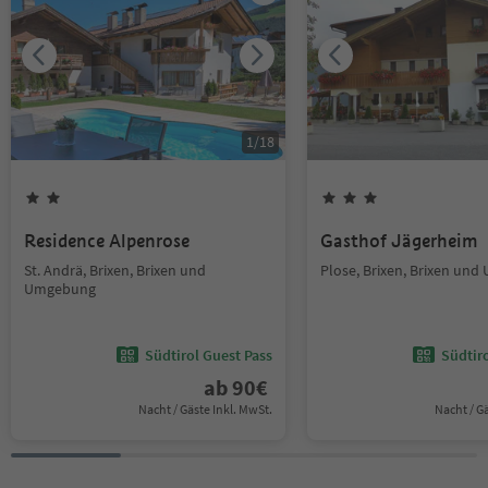
1
/
18
Residence Alpenrose
Gasthof Jägerheim
St. Andrä, Brixen, Brixen und
Plose, Brixen, Brixen un
Umgebung
Südtirol Guest Pass
Südtir
ab
90
€
Nacht / Gäste Inkl. MwSt.
Nacht / G