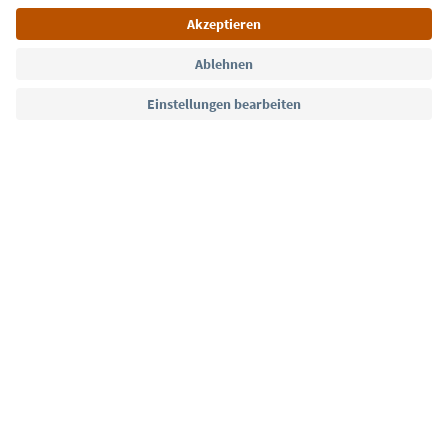
Sprache: Deutsch
Südtirol Guide App
FAQ
Kontakt
Presse
MICE
Datenschutzerklärung
AGB
Impressum
Cookie Policy
Film commission
Über uns
Zugänglichkeitserklärung
Südtirol B2B