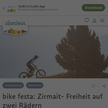
Südtirol Guide App
Download
Der digitale Reisebegleiter Südtirols
men
favorit
user lin
Veranstaltung
Radevents
bike festa: Zirmait- Freiheit auf
zwei Rädern