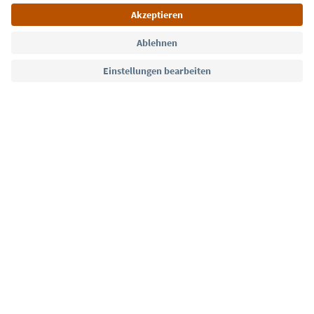
Sprache: Deutsch
Südtirol Guide App
FAQ
Kontakt
Presse
MICE
Datenschutzerklärung
AGB
Impressum
Cookie Policy
Film commission
Über uns
Zugänglichkeitserklärung
Südtirol B2B